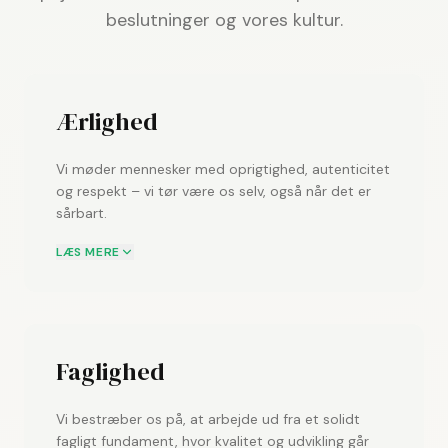
beslutninger og vores kultur.
Ærlighed
Vi møder mennesker med oprigtighed, autenticitet
og respekt – vi tør være os selv, også når det er
sårbart.
Med gennemsigtighed, ordentlighed og
LÆS MERE
anerkendelse skaber vi tillid i relationerne.
Vi tror på, at ærlighed er fundamentet for vores
menneskelighed: at turde se hinanden, lytte åbent
og handle med integritet: sige til og fra – også når
tingene er svære.
Faglighed
Vi bestræber os på, at arbejde ud fra et solidt
fagligt fundament, hvor kvalitet og udvikling går