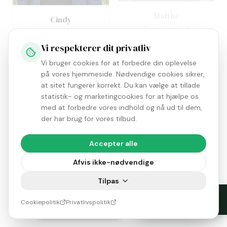
Malthe
Cindy
Teamleder og
Pædagogmedhjælper
pædagogmedhjælper
Uddannet social- og
Vi respekterer dit privatliv
sundhedshjælper
Vi bruger cookies for at forbedre din oplevelse
på vores hjemmeside. Nødvendige cookies sikrer,
at sitet fungerer korrekt. Du kan vælge at tillade
statistik- og marketingcookies for at hjælpe os
med at forbedre vores indhold og nå ud til dem,
der har brug for vores tilbud.
Accepter alle
Afvis ikke-nødvendige
Tilpas
Tilgængelighed
Cookiepolitik
Privatlivspolitik
Sarah
Tilsynsrapport 2026
Pædagog