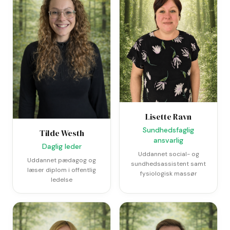
Lisette Ravn
Sundhedsfaglig
Tilde Westh
ansvarlig
Daglig leder
Uddannet social- og
Uddannet pædagog og
sundhedsassistent samt
læser diplom i offentlig
fysiologisk massør
ledelse