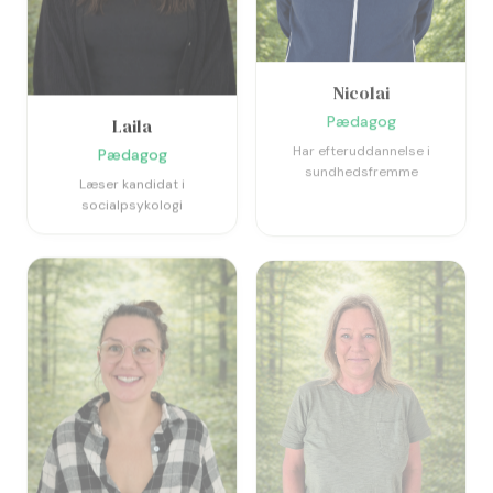
Nicolai
Pædagog
Laila
Har efteruddannelse i
Pædagog
sundhedsfremme
Læser kandidat i
socialpsykologi